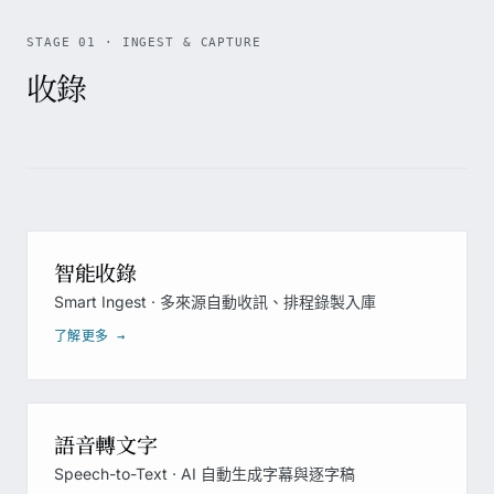
Ingest
STAGE 01 · INGEST & CAPTURE
把內容變現
收錄
Ad Insertion
Commercial Detection
FAST
智能收錄
ScoreCast AD
Smart Ingest · 多來源自動收訊、排程錄製入庫
了解更多 →
確保播出品質
LiveQC
語音轉文字
Multiview
Speech-to-Text · AI 自動生成字幕與逐字稿