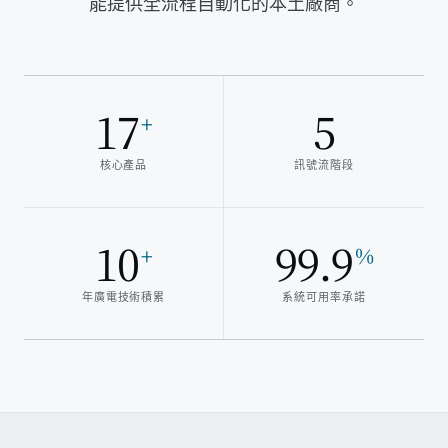
能提供全流程自動化的本土廠商。
04
廣告變現
· Ads & Monetization
05
監控傳輸
· Monitor & Deliver
17
5
+
解決方案
· 依目標
核心產品
訊號流階段
經營一條 24/7 頻道
10
99.9
+
%
Playout
年廣電技術積累
系統可用率承諾
DDR
Master AI
MAM