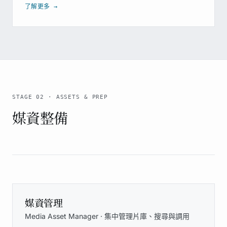
了解更多 →
Video Inspector
強化賽事直播
ScoreCast AD
STT
STAGE 02 · ASSETS & PREP
媒資整備
Multiview
Caster
媒資管理
Media Asset Manager · 集中管理片庫、搜尋與調用