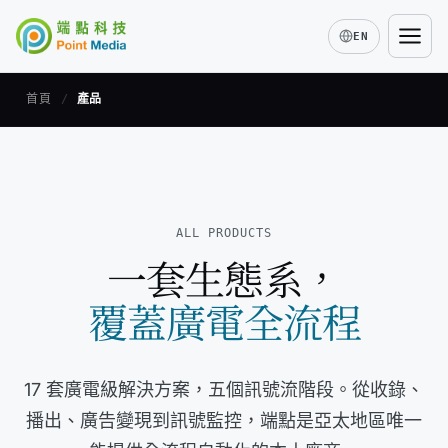
EN
首頁
/
產品
01
收錄
· Ingest & Capture
ALL PRODUCTS
一套生態系，
智能收錄
Smart Ingest
覆蓋廣電全流程
語音轉文字
Speech-to-Text
02
媒資整備
· Assets & Prep
17 套廣電級解決方案，五個訊號流階段。從收錄、
播出、廣告變現到訊號監控，端點是亞太地區唯一
03
排程播出
· Schedule & Playout